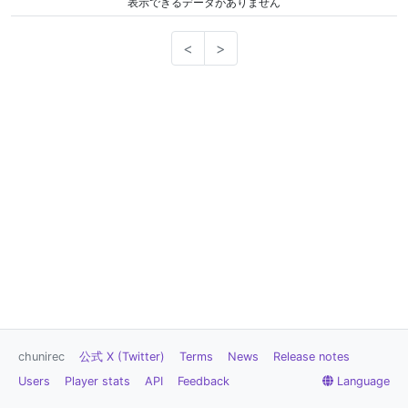
表示できるデータがありません
<
>
chunirec
公式 X (Twitter)
Terms
News
Release notes
Users
Player stats
API
Feedback
Language