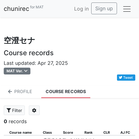
for MAT
chunirec
Sign up
Log in
空澄セナ
Course records
Last updated: Apr 27, 2025
MAT Ver.
Tweet
PROFILE
COURSE RECORDS
Filter
0
records
Course name
Class
Score
Rank
CLR
AJ FC