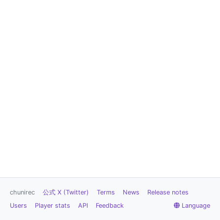
chunirec
公式 X (Twitter)
Terms
News
Release notes
Users
Player stats
API
Feedback
Language