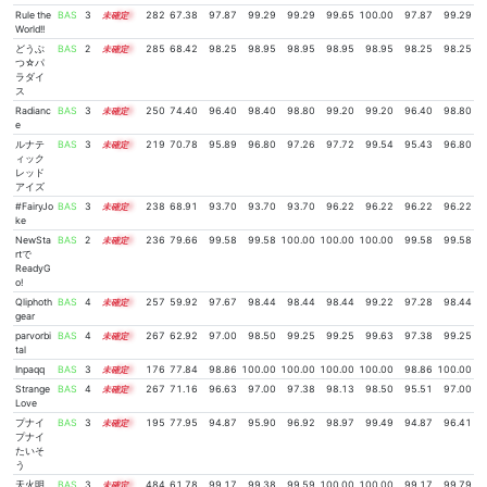
Rule the
BAS
3
3.0
282
67.38
97.87
99.29
99.29
99.65
100.00
97.87
99.29
World!!
どうぶ
BAS
2
2.0
285
68.42
98.25
98.95
98.95
98.95
98.95
98.25
98.25
つ☆パ
ラダイ
ス
Radianc
BAS
3
3.0
250
74.40
96.40
98.40
98.80
99.20
99.20
96.40
98.80
e
ルナテ
BAS
3
3.0
219
70.78
95.89
96.80
97.26
97.72
99.54
95.43
96.80
ィック
レッド
アイズ
#FairyJo
BAS
3
3.0
238
68.91
93.70
93.70
93.70
96.22
96.22
96.22
96.22
ke
NewSta
BAS
2
2.0
236
79.66
99.58
99.58
100.00
100.00
100.00
99.58
99.58
rtで
ReadyG
o!
Qliphoth
BAS
4
4.0
257
59.92
97.67
98.44
98.44
98.44
99.22
97.28
98.44
gear
parvorbi
BAS
4
4.0
267
62.92
97.00
98.50
99.25
99.25
99.63
97.38
99.25
tal
Inpaqq
BAS
3
3.0
176
77.84
98.86
100.00
100.00
100.00
100.00
98.86
100.00
Strange
BAS
4
4.0
267
71.16
96.63
97.00
97.38
98.13
98.50
95.51
97.00
Love
プナイ
BAS
3
3.0
195
77.95
94.87
95.90
96.92
98.97
99.49
94.87
96.41
プナイ
たいそ
う
天火明
BAS
3
3.0
484
61.78
99.17
99.38
99.59
100.00
100.00
99.17
99.79