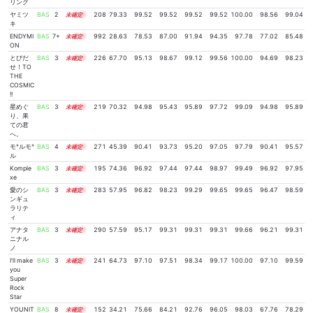
リング
ヤミツ
BAS
2
2.0
208
79.33
99.52
99.52
99.52
99.52
100.00
98.56
99.04
キ
ENDYMI
BAS
7+
7.5
992
28.63
78.53
87.00
91.94
94.35
97.78
77.02
85.48
ON
とびだ
BAS
3
3.0
226
67.70
95.13
98.67
99.12
99.56
100.00
94.69
98.23
せ！TO
THE
COSMIC
!!
星めぐ
BAS
3
3.0
219
70.32
94.98
95.43
95.89
97.72
99.09
94.98
95.89
り、果
ての君
へ。
モ°ルモ°
BAS
4
4.0
271
45.39
90.41
93.73
95.20
97.05
97.79
90.41
95.57
ル
Komple
BAS
3
3.0
195
74.36
96.92
97.44
97.44
98.97
99.49
96.92
97.95
xe
愛のシ
BAS
3
3.0
283
57.95
96.82
98.23
99.29
99.65
99.65
96.47
98.59
ンギュ
ラリテ
ィ
アナタ
BAS
3
3.0
290
57.59
95.17
99.31
99.31
99.31
99.66
96.21
99.31
ニナル
ノ
I'll make
BAS
3
3.0
241
64.73
97.10
97.51
98.34
99.17
100.00
97.10
99.59
you
Super
Rock
Star
YOUNIT
BAS
8
8.0
152
34.21
75.66
84.21
92.76
96.05
98.03
67.76
78.29