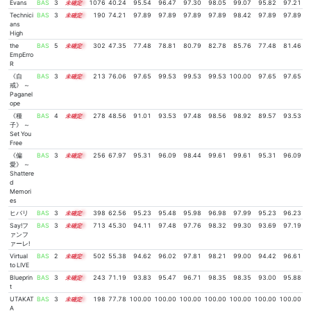
Evans
BAS
3
3.0
1076
40.24
95.54
96.47
97.30
98.05
99.07
95.82
97.21
Technici
BAS
3
3.0
190
74.21
97.89
97.89
97.89
97.89
98.42
97.89
97.89
ans
High
the
BAS
5
5.0
302
47.35
77.48
78.81
80.79
82.78
85.76
77.48
81.46
EmpErro
R
《自
BAS
3
3.0
213
76.06
97.65
99.53
99.53
99.53
100.00
97.65
97.65
戒》 ～
Paganel
ope
《種
BAS
4
4.0
278
48.56
91.01
93.53
97.48
98.56
98.92
89.57
93.53
子》 ～
Set You
Free
《偏
BAS
3
3.0
256
67.97
95.31
96.09
98.44
99.61
99.61
95.31
96.09
愛》 ～
Shattere
d
Memori
es
ヒバリ
BAS
3
3.0
398
62.56
95.23
95.48
95.98
96.98
97.99
95.23
96.23
Say!フ
BAS
3
3.0
713
45.30
94.11
97.48
97.76
98.32
99.30
93.69
97.19
ァンフ
ァーレ!
Virtual
BAS
2
2.0
502
55.38
94.62
96.02
97.81
98.21
99.00
94.42
96.61
to LIVE
Blueprin
BAS
3
3.0
243
71.19
93.83
95.47
96.71
98.35
98.35
93.00
95.88
t
UTAKAT
BAS
3
3.0
198
77.78
100.00
100.00
100.00
100.00
100.00
100.00
100.00
A