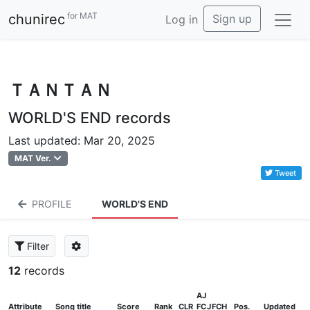
for MAT
chunirec
Sign up
Log in
ＴＡＮＴＡＮ
WORLD'S END records
Last updated: Mar 20, 2025
MAT Ver.
Tweet
PROFILE
WORLD'S END
Filter
12
records
AJ
Attribute
Song title
Score
Rank
CLR
FC
J
FCH
Pos.
Updated