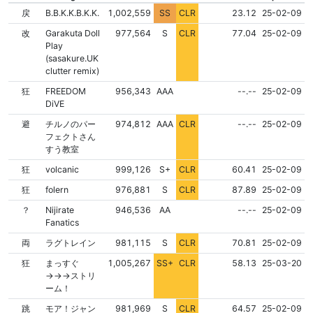
NONE
NONE
戻
B.B.K.K.B.K.K.
1,002,559
SS
CLR
23.12
25-02-09
NONE
NONE
改
Garakuta Doll
977,564
S
CLR
77.04
25-02-09
Play
(sasakure.UK
clutter remix)
FLD
NONE
NONE
狂
FREEDOM
956,343
AAA
--.--
25-02-09
DiVE
NONE
NONE
避
チルノのパー
974,812
AAA
CLR
--.--
25-02-09
フェクトさん
すう教室
NONE
NONE
狂
volcanic
999,126
S+
CLR
60.41
25-02-09
NONE
NONE
狂
folern
976,881
S
CLR
87.89
25-02-09
FLD
NONE
NONE
？
Nijirate
946,536
AA
--.--
25-02-09
Fanatics
NONE
NONE
両
ラグトレイン
981,115
S
CLR
70.81
25-02-09
NONE
NONE
狂
まっすぐ
1,005,267
SS+
CLR
58.13
25-03-20
→→→ストリ
ーム！
NONE
NONE
跳
モア！ジャン
981,969
S
CLR
64.57
25-02-09