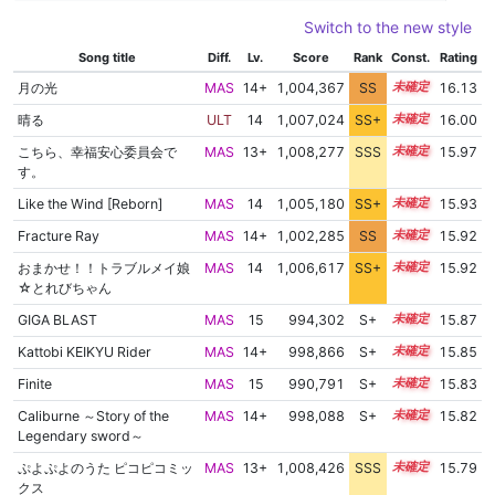
Switch to the new style
Song title
Diff.
Lv.
Score
Rank
Const.
Rating
月の光
MAS
14+
1,004,367
SS
14.7
16.13
晴る
ULT
14
1,007,024
SS+
14.1
16.00
こちら、幸福安心委員会で
MAS
13+
1,008,277
SSS
13.9
15.97
す。
Like the Wind [Reborn]
MAS
14
1,005,180
SS+
14.4
15.93
Fracture Ray
MAS
14+
1,002,285
SS
14.7
15.92
おまかせ！！トラブルメイ娘
MAS
14
1,006,617
SS+
14.1
15.92
☆とれびちゃん
GIGA BLAST
MAS
15
994,302
S+
15.1
15.87
Kattobi KEIKYU Rider
MAS
14+
998,866
S+
14.9
15.85
Finite
MAS
15
990,791
S+
15.2
15.83
Caliburne ～Story of the
MAS
14+
998,088
S+
14.9
15.82
Legendary sword～
ぷよぷよのうた ピコピコミッ
MAS
13+
1,008,426
SSS
13.7
15.79
クス