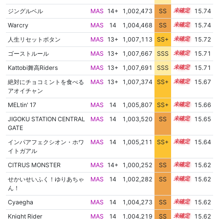
ジングルベル
MAS
14+
1,002,473
SS
14.5
15.74
Warcry
MAS
14
1,004,468
SS
14.3
15.74
人生リセットボタン
MAS
13+
1,007,113
SS+
13.8
15.72
ゴーストルール
MAS
13+
1,007,667
SSS
13.7
15.71
Kattobi舞高Riders
MAS
13+
1,007,691
SSS
13.7
15.71
絶対にチョコミントを食べる
MAS
13+
1,007,374
SS+
13.7
15.67
アオイチャン
MELtin' 17
MAS
14
1,005,807
SS+
14.0
15.66
JIGOKU STATION CENTRAL
MAS
14
1,003,520
SS
14.3
15.65
GATE
インパアフェクシオン・ホワ
MAS
14
1,005,211
SS+
14.1
15.64
イトガアル
CITRUS MONSTER
MAS
14+
1,000,252
SS
14.6
15.62
せかいせいふく！ゆりあちゃ
MAS
14
1,002,282
SS
14.4
15.62
ん！
Cyaegha
MAS
14
1,004,273
SS
14.2
15.62
Knight Rider
MAS
14
1,004,219
SS
14.2
15.62