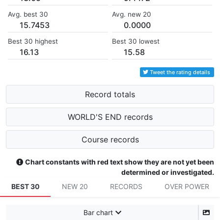
Avg. best 30
Avg. new 20
15.7453
0.0000
Best 30 highest
Best 30 lowest
16.13
15.58
Tweet the rating details
Record totals
WORLD'S END records
Course records
Chart constants with red text show they are not yet been
determined or investigated.
BEST 30
NEW 20
RECORDS
OVER POWER
Bar chart