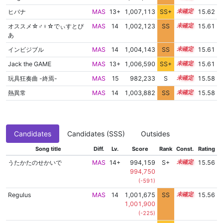
ヒバナ
MAS
13+
1,007,113
SS+
13.7
15.62
オススメ☆♂♀☆でぃすとぴ
MAS
14
1,002,123
SS
14.4
15.61
あ
インビジブル
MAS
14
1,004,143
SS
14.2
15.61
Jack the GAME
MAS
13+
1,006,590
SS+
13.8
15.61
玩具狂奏曲 -終焉-
MAS
15
982,233
S
15.3
15.58
熱異常
MAS
14
1,003,882
SS
14.2
15.58
Candidates
Candidates (SSS)
Outsides
Song title
Diff.
Lv.
Score
Rank
Const.
Rating
うたかたのせかいで
MAS
14+
994,159
S+
14.8
15.56
994,750
(-591)
Regulus
MAS
14
1,001,675
SS
14.4
15.56
1,001,900
(-225)