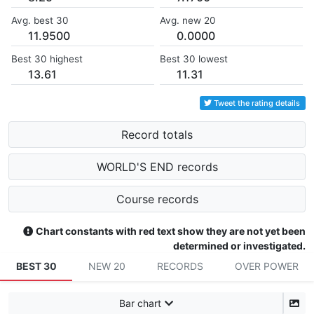
Avg. best 30
Avg. new 20
11.9500
0.0000
Best 30 highest
Best 30 lowest
13.61
11.31
Tweet the rating details
Record totals
WORLD'S END records
Course records
Chart constants with red text show they are not yet been
determined or investigated.
BEST 30
NEW 20
RECORDS
OVER POWER
Bar chart