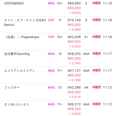
ODDS&ENDS
MAS
10+
989,960
S
10.6
11.19
993,000
(-3,040)
ナイト・オブ・ナイツ (USAO
EXP
11
979,740
S
11.0
11.18
Remix)
983,000
(-3,260)
《自戒》 ～ Paganelope
EXP
10+
992,098
S+
10.5
11.18
995,500
(-3,402)
自分勝手Dazzling
MAS
12
958,055
AAA
12.3
11.17
960,300
(-2,245)
エイリアンエイリアン
MAS
11+
967,131
AAA
11.7
11.17
969,300
(-2,169)
フィクサー
MAS
13
942,386
AA
13.3
11.12
945,300
(-2,914)
さくゆいたいそう
MAS
11+
966,372
AAA
11.7
11.12
969,300
(-2,928)