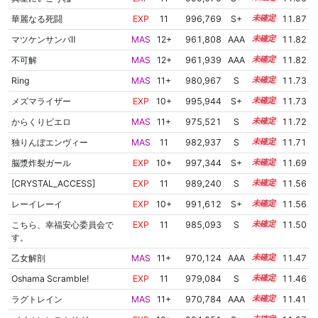
華麗なる死闘
EXP
11
996,769
S+
11.0
11.87
マツケンサンバⅡ
MAS
12+
961,808
AAA
12.7
11.82
不可解
MAS
12+
961,939
AAA
12.7
11.82
Ring
MAS
11+
980,967
S
11.5
11.73
メズマライザー
EXP
10+
995,944
S+
10.9
11.73
からくりピエロ
MAS
11+
975,521
S
11.7
11.72
独りんぼエンヴィー
MAS
11
982,937
S
11.4
11.71
脳漿炸裂ガール
EXP
10+
997,344
S+
10.8
11.69
[CRYSTAL_ACCESS]
EXP
11
989,240
S
11.0
11.56
レーイレーイ
EXP
10+
991,612
S+
10.9
11.56
こちら、幸福安心委員会で
EXP
11
985,093
S
11.1
11.50
す。
乙女解剖
MAS
11+
970,124
AAA
11.8
11.47
Oshama Scramble!
EXP
11
979,084
S
11.3
11.46
ラグトレイン
MAS
11+
970,784
AAA
11.7
11.41