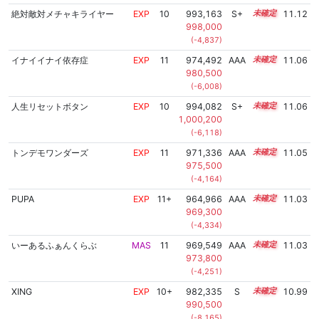
絶対敵対メチャキライヤー
EXP
10
993,163
S+
10.4
11.12
998,000
(-4,837)
イナイイナイ依存症
EXP
11
974,492
AAA
11.1
11.06
980,500
(-6,008)
人生リセットボタン
EXP
10
994,082
S+
10.3
11.06
1,000,200
(-6,118)
トンデモワンダーズ
EXP
11
971,336
AAA
11.3
11.05
975,500
(-4,164)
PUPA
EXP
11+
964,966
AAA
11.7
11.03
969,300
(-4,334)
いーあるふぁんくらぶ
MAS
11
969,549
AAA
11.4
11.03
973,800
(-4,251)
XING
EXP
10+
982,335
S
10.7
10.99
990,500
(-8,165)