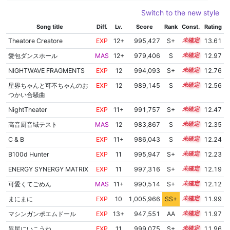
Switch to the new style
Song title
Diff.
Lv.
Score
Rank
Const.
Rating
Theatore Creatore
EXP
12+
995,427
S+
12.8
13.61
愛包ダンスホール
MAS
12+
979,406
S
12.8
12.97
NIGHTWAVE FRAGMENTS
EXP
12
994,093
S+
12.0
12.76
星界ちゃんと可不ちゃんのお
EXP
12
989,145
S
12.0
12.56
つかい合騒曲
NightTheater
EXP
11+
991,757
S+
11.8
12.47
高音厨音域テスト
MAS
12
983,867
S
12.0
12.35
C & B
EXP
11+
986,043
S
11.8
12.24
B100d Hunter
EXP
11
995,947
S+
11.4
12.23
ENERGY SYNERGY MATRIX
EXP
11
997,316
S+
11.3
12.19
可愛くてごめん
MAS
11+
990,514
S+
11.5
12.12
まにまに
EXP
10
1,005,966
SS+
10.3
11.99
マシンガンポエムドール
EXP
13+
947,551
AA
13.8
11.97
異星にいこうね
EXP
11
999,075
S+
11.0
11.96