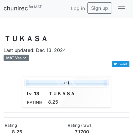
for MAT
chunirec
Sign up
Log in
ＴＵＫＡＳＡ
Last updated: Dec 13, 2024
MAT Ver.
Tweet
:-)
13
Ｔ
Ｕ
Ｋ
Ａ
Ｓ
Ａ
Lv.
8.25
RATING
Rating
Rating (raw)
8.25
7.1700