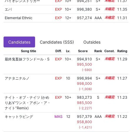
バイオレンストリガー
EXP
10+
994,251
S+
10.6
11.37
エバ
EXP
10+
996,380
S+
10.5
11.35
Elemental Ethnic
EXP
12+
957,274
AAA
12.5
11.31
Candidates
Candidates (SSS)
Outsides
Song title
Diff.
Lv.
Score
Rank
Const.
Rating
最終鬼畜妹フランドール・S
EXP
10+
994,910
S+
10.5
11.29
995,500
(-590)
アナタニナルノ
EXP
10
996,994
S+
10.4
11.27
998,000
(-1,006)
ナイト・オブ・ナイツ (かめ
EXP
10+
983,273
S
10.9
11.23
りあ’s“ワンス・アポン・ア・
985,500
ナイト”Remix)
(-2,227)
キャットラビング
MAS
12
957,379
AAA
12.4
11.22
958,800
(-1,421)