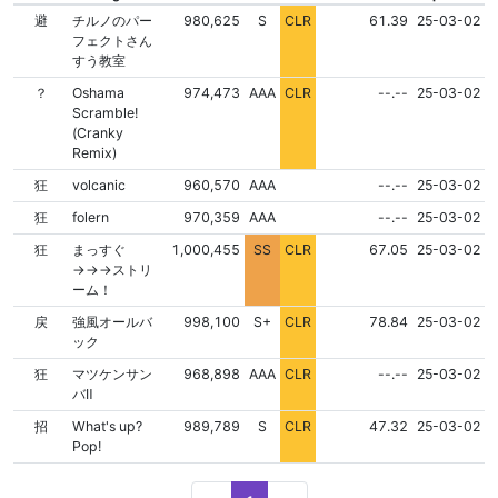
NONE
NONE
避
チルノのパー
980,625
S
CLR
61.39
25-03-02
フェクトさん
すう教室
NONE
NONE
？
Oshama
974,473
AAA
CLR
--.--
25-03-02
Scramble!
(Cranky
Remix)
FLD
NONE
NONE
狂
volcanic
960,570
AAA
--.--
25-03-02
FLD
NONE
NONE
狂
folern
970,359
AAA
--.--
25-03-02
NONE
NONE
狂
まっすぐ
1,000,455
SS
CLR
67.05
25-03-02
→→→ストリ
ーム！
NONE
NONE
戻
強風オールバ
998,100
S+
CLR
78.84
25-03-02
ック
NONE
NONE
狂
マツケンサン
968,898
AAA
CLR
--.--
25-03-02
バⅡ
NONE
NONE
招
What's up?
989,789
S
CLR
47.32
25-03-02
Pop!