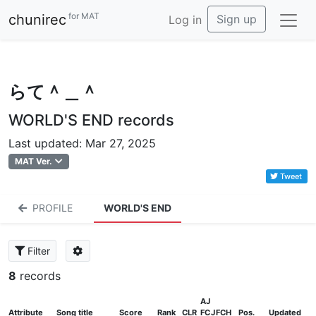
for MAT
chunirec
Sign up
Log in
らて＾＿＾
WORLD'S END records
Last updated: Mar 27, 2025
MAT Ver.
Tweet
PROFILE
WORLD'S END
Filter
8
records
AJ
Attribute
Song title
Score
Rank
CLR
FC
J
FCH
Pos.
Updated