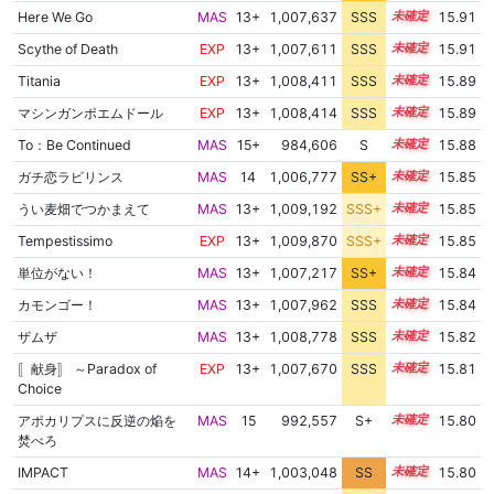
Here We Go
MAS
13+
1,007,637
SSS
13.9
15.91
Scythe of Death
EXP
13+
1,007,611
SSS
13.9
15.91
Titania
EXP
13+
1,008,411
SSS
13.8
15.89
マシンガンポエムドール
EXP
13+
1,008,414
SSS
13.8
15.89
To：Be Continued
MAS
15+
984,606
S
15.5
15.88
ガチ恋ラビリンス
MAS
14
1,006,777
SS+
14.0
15.85
うい麦畑でつかまえて
MAS
13+
1,009,192
SSS+
13.7
15.85
Tempestissimo
EXP
13+
1,009,870
SSS+
13.7
15.85
単位がない！
MAS
13+
1,007,217
SS+
13.9
15.84
カモンゴー！
MAS
13+
1,007,962
SSS
13.8
15.84
ザムザ
MAS
13+
1,008,778
SSS
13.7
15.82
〚献身〛 ～Paradox of
EXP
13+
1,007,670
SSS
13.8
15.81
Choice
アポカリプスに反逆の焔を
MAS
15
992,557
S+
15.1
15.80
焚べろ
IMPACT
MAS
14+
1,003,048
SS
14.5
15.80