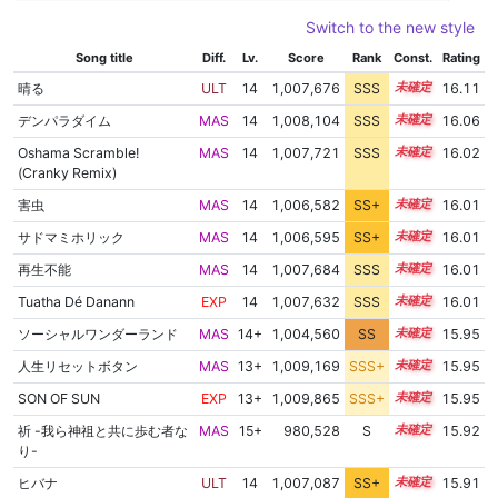
Switch to the new style
Song title
Diff.
Lv.
Score
Rank
Const.
Rating
晴る
ULT
14
1,007,676
SSS
14.1
16.11
デンパラダイム
MAS
14
1,008,104
SSS
14.0
16.06
Oshama Scramble!
MAS
14
1,007,721
SSS
14.0
16.02
(Cranky Remix)
害虫
MAS
14
1,006,582
SS+
14.2
16.01
サドマミホリック
MAS
14
1,006,595
SS+
14.2
16.01
再生不能
MAS
14
1,007,684
SSS
14.0
16.01
Tuatha Dé Danann
EXP
14
1,007,632
SSS
14.0
16.01
ソーシャルワンダーランド
MAS
14+
1,004,560
SS
14.5
15.95
人生リセットボタン
MAS
13+
1,009,169
SSS+
13.8
15.95
SON OF SUN
EXP
13+
1,009,865
SSS+
13.8
15.95
祈 -我ら神祖と共に歩む者な
MAS
15+
980,528
S
15.7
15.92
り-
ヒバナ
ULT
14
1,007,087
SS+
14.0
15.91