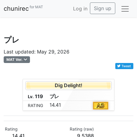
for MAT
chunirec
Sign up
Log in
プレ
Last updated: May 29, 2026
MAT Ver.
Tweet
Dig Delight!
119
プ
レ
Lv.
14.41
RATING
Rating
Rating (raw)
14.41
9.5388