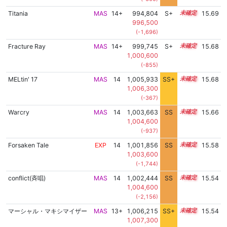
Titania
MAS
14+
994,804
S+
14.9
15.69
996,500
(-1,696)
Fracture Ray
MAS
14+
999,745
S+
14.7
15.68
1,000,600
(-855)
MELtin' 17
MAS
14
1,005,933
SS+
14.0
15.68
1,006,300
(-367)
Warcry
MAS
14
1,003,663
SS
14.3
15.66
1,004,600
(-937)
Forsaken Tale
EXP
14
1,001,856
SS
14.4
15.58
1,003,600
(-1,744)
conflict(斉唱)
MAS
14
1,002,444
SS
14.3
15.54
1,004,600
(-2,156)
マーシャル・マキシマイザー
MAS
13+
1,006,215
SS+
13.8
15.54
1,007,300