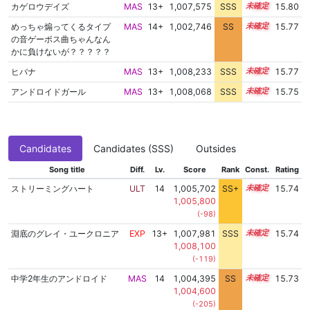
カゲロウデイズ
MAS
13+
1,007,575
SSS
13.8
15.80
めっちゃ煽ってくるタイプ
MAS
14+
1,002,746
SS
14.5
15.77
の音ゲーボス曲ちゃんなん
かに負けないが？？？？？
ヒバナ
MAS
13+
1,008,233
SSS
13.7
15.77
アンドロイドガール
MAS
13+
1,008,068
SSS
13.7
15.75
Candidates
Candidates (SSS)
Outsides
Song title
Diff.
Lv.
Score
Rank
Const.
Rating
ストリーミングハート
ULT
14
1,005,702
SS+
14.1
15.74
1,005,800
(-98)
淵底のグレイ・ユークロニア
EXP
13+
1,007,981
SSS
13.7
15.74
1,008,100
(-119)
中学2年生のアンドロイド
MAS
14
1,004,395
SS
14.3
15.73
1,004,600
(-205)