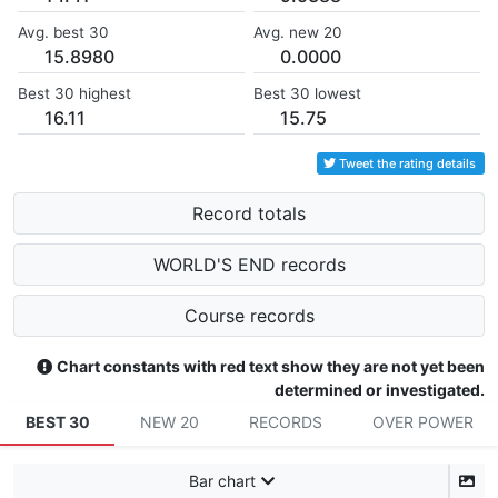
Avg. best 30
Avg. new 20
15.8980
0.0000
Best 30 highest
Best 30 lowest
16.11
15.75
Tweet the rating details
Record totals
WORLD'S END records
Course records
Chart constants with red text show they are not yet been
determined or investigated.
BEST 30
NEW 20
RECORDS
OVER POWER
Bar chart