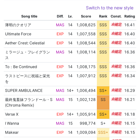
Switch to the new style
Song title
Diff.
Lv.
Score
Rank
Const.
Rating
薄明のクオリア
MAS
14
1,008,625
SSS
14.3
16.41
Ultimate Force
EXP
14
1,007,558
SSS
14.4
16.40
Aether Crest: Celestial
EXP
14
1,008,544
SSS
14.3
16.40
ミラージュ・フレイグラン
MAS
14
1,008,114
SSS
14.3
16.36
ス
To：Be Continued
EXP
14
1,008,175
SSS
14.3
16.36
ラストピースに祝福と栄光
EXP
14
1,007,912
SSS
14.3
16.34
を
SUPER AMBULANCE
MAS
14+
1,006,494
SS+
14.5
16.29
最終鬼畜妹フランドール・S
MAS
15
1,002,128
SS
15.0
16.21
(Chroma Remix)
Verse X
EXP
14+
1,005,914
SS+
14.5
16.18
I Wanna
MAS
15
998,774
S+
15.2
16.15
Makear
EXP
14
1,009,094
SSS+
14.0
16.15