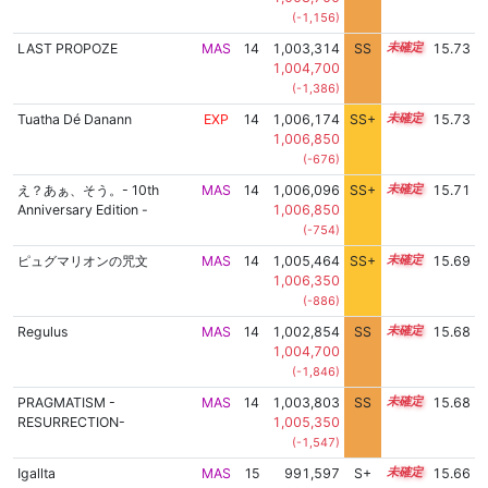
(-1,156)
LAST PROPOZE
MAS
14
1,003,314
SS
14.4
15.73
1,004,700
(-1,386)
Tuatha Dé Danann
EXP
14
1,006,174
SS+
14.0
15.73
1,006,850
(-676)
え？あぁ、そう。- 10th
MAS
14
1,006,096
SS+
14.0
15.71
Anniversary Edition -
1,006,850
(-754)
ピュグマリオンの咒文
MAS
14
1,005,464
SS+
14.1
15.69
1,006,350
(-886)
Regulus
MAS
14
1,002,854
SS
14.4
15.68
1,004,700
(-1,846)
PRAGMATISM -
MAS
14
1,003,803
SS
14.3
15.68
RESURRECTION-
1,005,350
(-1,547)
Igallta
MAS
15
991,597
S+
15.0
15.66