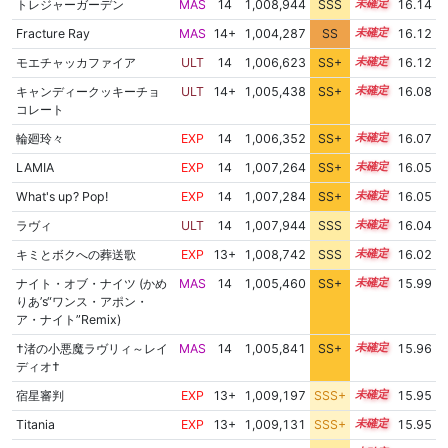
トレジャーガーデン
MAS
14
1,008,944
SSS
14.0
16.14
Fracture Ray
MAS
14+
1,004,287
SS
14.7
16.12
モエチャッカファイア
ULT
14
1,006,623
SS+
14.3
16.12
キャンディークッキーチョ
ULT
14+
1,005,438
SS+
14.5
16.08
コレート
輪廻玲々
EXP
14
1,006,352
SS+
14.3
16.07
LAMIA
EXP
14
1,007,264
SS+
14.1
16.05
What's up? Pop!
EXP
14
1,007,284
SS+
14.1
16.05
ラヴィ
ULT
14
1,007,944
SSS
14.0
16.04
キミとボクへの葬送歌
EXP
13+
1,008,742
SSS
13.9
16.02
ナイト・オブ・ナイツ (かめ
MAS
14
1,005,460
SS+
14.4
15.99
りあ’s“ワンス・アポン・
ア・ナイト”Remix)
†渚の小悪魔ラヴリィ～レイ
MAS
14
1,005,841
SS+
14.3
15.96
ディオ†
宿星審判
EXP
13+
1,009,197
SSS+
13.8
15.95
Titania
EXP
13+
1,009,131
SSS+
13.8
15.95