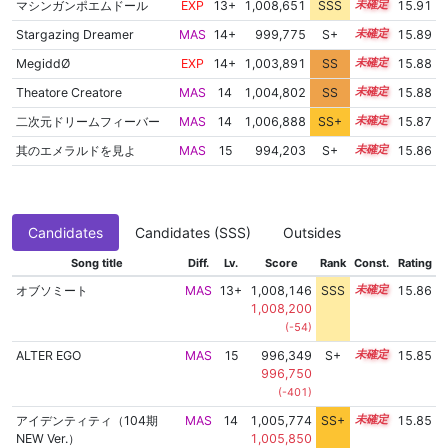
マシンガンポエムドール
EXP
13+
1,008,651
SSS
13.8
15.91
Stargazing Dreamer
MAS
14+
999,775
S+
14.9
15.89
MegiddØ
EXP
14+
1,003,891
SS
14.5
15.88
Theatore Creatore
MAS
14
1,004,802
SS
14.4
15.88
二次元ドリームフィーバー
MAS
14
1,006,888
SS+
14.0
15.87
其のエメラルドを見よ
MAS
15
994,203
S+
15.1
15.86
Candidates
Candidates (SSS)
Outsides
Song title
Diff.
Lv.
Score
Rank
Const.
Rating
オブソミート
MAS
13+
1,008,146
SSS
13.8
15.86
1,008,200
(-54)
ALTER EGO
MAS
15
996,349
S+
15.0
15.85
996,750
(-401)
アイデンティティ（104期
MAS
14
1,005,774
SS+
14.2
15.85
NEW Ver.）
1,005,850