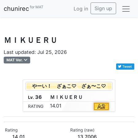
for MAT
chunirec
Sign up
Log in
ＭＩＫＵＥＲＵ
Last updated: Jul 25, 2026
MAT Ver.
Tweet
やーい！ ざぁこ♡ ざぁ〜こ♡
36
Ｍ
Ｉ
Ｋ
Ｕ
Ｅ
Ｒ
Ｕ
Lv.
14.01
RATING
Rating
Rating (raw)
14.01
13.7006