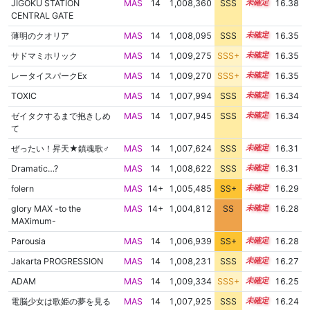
JIGOKU STATION
MAS
14
1,008,360
SSS
14.3
16.38
CENTRAL GATE
薄明のクオリア
MAS
14
1,008,095
SSS
14.3
16.35
サドマミホリック
MAS
14
1,009,275
SSS+
14.2
16.35
レータイスパークEx
MAS
14
1,009,270
SSS+
14.2
16.35
TOXIC
MAS
14
1,007,994
SSS
14.3
16.34
ゼイタクするまで抱きしめ
MAS
14
1,007,945
SSS
14.3
16.34
て
ぜったい！昇天★鎮魂歌♂
MAS
14
1,007,624
SSS
14.3
16.31
Dramatic…?
MAS
14
1,008,622
SSS
14.2
16.31
folern
MAS
14+
1,005,485
SS+
14.7
16.29
glory MAX -to the
MAS
14+
1,004,812
SS
14.8
16.28
MAXimum-
Parousia
MAS
14
1,006,939
SS+
14.4
16.28
Jakarta PROGRESSION
MAS
14
1,008,231
SSS
14.2
16.27
ADAM
MAS
14
1,009,334
SSS+
14.1
16.25
電脳少女は歌姫の夢を見る
MAS
14
1,007,925
SSS
14.2
16.24