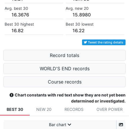
Avg. best 30
Avg. new 20
16.3676
15.8980
Best 30 highest
Best 30 lowest
16.82
16.22
Tweet the rating details
Record totals
WORLD'S END records
Course records
Chart constants with red text show they are not yet been
determined or investigated.
BEST 30
NEW 20
RECORDS
OVER POWER
Bar chart