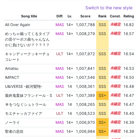
Switch to the new style
Song title
Diff.
Lv.
Score
Rank
Const.
Rating
All Over Again
MAS
14+
1,007,788
SSS
14.8
16.82
めっちゃ煽ってくるタイプ
MAS
14+
1,008,279
SSS
14.5
16.57
の音ゲーボス曲ちゃんなん
かに負けないが？？？？？
キャンディークッキーチョ
ULT
14+
1,007,972
SSS
14.5
16.54
コレート
Amatsu
MAS
14+
1,007,841
SSS
14.5
16.53
IMPACT
MAS
14+
1,007,546
SSS
14.5
16.50
U&iVERSE -銀河鸞翔-
MAS
14
1,008,361
SSS
14.4
16.48
最終鬼畜妹フランドール・S
ULT
14+
1,007,389
SS+
14.5
16.47
☆をつなぐシュトラール
MAS
14
1,008,265
SSS
14.4
16.47
モエチャッカファイア
ULT
14
1,008,523
SSS
14.3
16.40
ノーライ
MAS
14+
1,006,970
SS+
14.5
16.39
聖者の息吹
MAS
14+
1,006,984
SS+
14.5
16.39