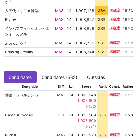
か？
大天使ユリア★降臨!
MAS
14
1,007,198
SS+
14.3
16.23
BlythE
MAS
14
1,008,847
SSS
14.1
16.23
インパアフェクシオン・ホ
MAS
14
1,008,876
SSS
14.1
16.23
ワイトガアル
ふぁんぶる！
MAS
14
1,007,736
SSS
14.2
16.22
Chasing destiny
MAS
14
1,008,744
SSS
14.1
16.22
Candidates
Candidates (SSS)
Outsides
Song title
Diff.
Lv.
Score
Rank
Const.
Rating
拝啓ドッペルゲンガー
MAS
14
1,008,648
SSS
14.1
16.21
1,008,800
(-152)
Campus mode!!
ULT
14
1,008,569
SSS
14.1
16.20
1,008,800
(-231)
Burn!!!
MAS
14
1,008,573
SSS
14.1
16.20