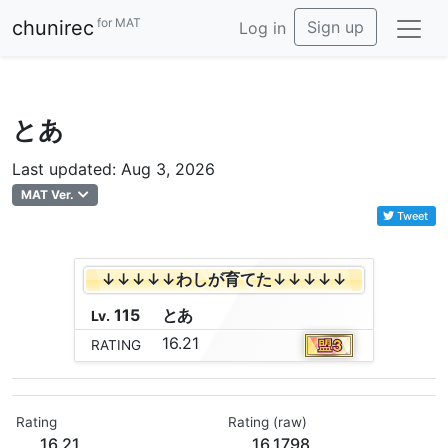
for MAT
chunirec
Sign up
Log in
とあ
Last updated: Aug 3, 2026
MAT Ver.
Tweet
↓↓↓↓↓わしが育てた↓↓↓↓↓
115
と
あ
Lv.
16.21
RATING
Rating
Rating (raw)
16.21
16.1798