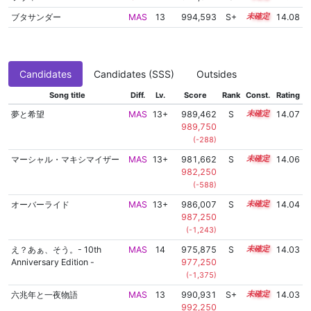
ブタサンダー
MAS
13
994,593
S+
13.3
14.08
Candidates
Candidates (SSS)
Outsides
Song title
Diff.
Lv.
Score
Rank
Const.
Rating
夢と希望
MAS
13+
989,462
S
13.5
14.07
989,750
(-288)
マーシャル・マキシマイザー
MAS
13+
981,662
S
13.8
14.06
982,250
(-588)
オーバーライド
MAS
13+
986,007
S
13.6
14.04
987,250
(-1,243)
え？あぁ、そう。- 10th
MAS
14
975,875
S
14.0
14.03
Anniversary Edition -
977,250
(-1,375)
六兆年と一夜物語
MAS
13
990,931
S+
13.4
14.03
992,250