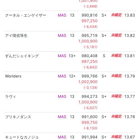
1,001,900
(-2,688)
クーネル・エンゲイザー
MAS
13
990,816
S+
13.2
13.83
997,250
(-6,434)
アイ情劣等生
MAS
13
995,719
S+
13.0
13.82
1,000,900
(-5,181)
ずんだシェイキング
MAS
13+
980,408
S
13.6
13.81
987,250
(-6,842)
Worlders
MAS
12+
999,766
S+
12.8
13.79
1,002,900
(-3,134)
ラヴィ
MAS
13
994,273
S+
13.0
13.77
1,000,900
(-6,627)
ブリキノダンス
MAS
13
991,600
S+
13.1
13.76
999,750
(-8,150)
キュートなカノジョ
MAS
13
991,994
S+
13.0
13.67