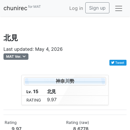
for MAT
chunirec
Sign up
Log in
北見
Last updated: May 4, 2026
MAT Ver.
Tweet
神奈川勢
15
北
見
Lv.
9.97
RATING
Rating
Rating (raw)
9.97
8.6778