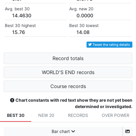
Avg. best 30
Avg. new 20
14.4630
0.0000
Best 30 highest
Best 30 lowest
15.76
14.08
Tweet the rating details
Record totals
WORLD'S END records
Course records
Chart constants with red text show they are not yet been
determined or investigated.
BEST 30
NEW 20
RECORDS
OVER POWER
Bar chart