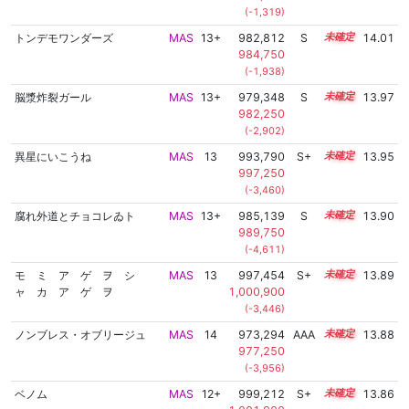
(-1,319)
トンデモワンダーズ
MAS
13+
982,812
S
13.7
14.01
984,750
(-1,938)
脳漿炸裂ガール
MAS
13+
979,348
S
13.8
13.97
982,250
(-2,902)
異星にいこうね
MAS
13
993,790
S+
13.2
13.95
997,250
(-3,460)
腐れ外道とチョコレゐト
MAS
13+
985,139
S
13.5
13.90
989,750
(-4,611)
モ ミ ア ゲ ヲ シ
MAS
13
997,454
S+
13.0
13.89
ャ カ ア ゲ ヲ
1,000,900
(-3,446)
ノンブレス・オブリージュ
MAS
14
973,294
AAA
14.0
13.88
977,250
(-3,956)
ベノム
MAS
12+
999,212
S+
12.9
13.86