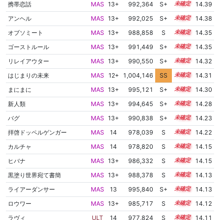
携帯恋話
MAS
13+
992,364
S+
13.7
14.39
アンヘル
MAS
13+
992,025
S+
13.7
14.38
オブソミート
MAS
13+
988,858
S
13.8
14.35
ゴーストルール
MAS
13+
991,449
S+
13.7
14.35
リレイアウター
MAS
13+
990,550
S+
13.7
14.32
はじまりの未来
MAS
12+
1,004,146
SS
12.9
14.31
まにまに
MAS
13+
995,121
S+
13.5
14.30
新人類
MAS
13+
994,645
S+
13.5
14.28
バグ
MAS
13+
990,838
S+
13.6
14.23
拝啓ドッペルゲンガー
MAS
14
978,039
S
14.1
14.22
カルチャ
MAS
14
978,820
S
14.0
14.15
ヒバナ
MAS
13+
986,332
S
13.7
14.15
黒塗り世界宛て書簡
MAS
13+
988,378
S
13.6
14.13
ライアーダンサー
MAS
13
995,840
S+
13.3
14.13
ロウワー
MAS
13+
985,717
S
13.7
14.12
ラヴィ
ULT
14
977,824
S
14.0
14.11