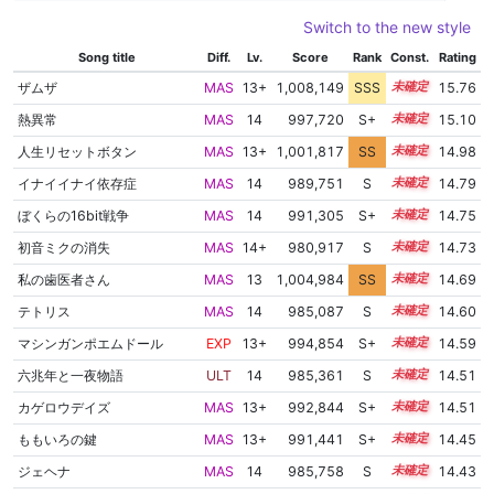
Switch to the new style
Song title
Diff.
Lv.
Score
Rank
Const.
Rating
ザムザ
MAS
13+
1,008,149
SSS
13.7
15.76
熱異常
MAS
14
997,720
S+
14.2
15.10
人生リセットボタン
MAS
13+
1,001,817
SS
13.8
14.98
イナイイナイ依存症
MAS
14
989,751
S
14.2
14.79
ぼくらの16bit戦争
MAS
14
991,305
S+
14.1
14.75
初音ミクの消失
MAS
14+
980,917
S
14.5
14.73
私の歯医者さん
MAS
13
1,004,984
SS
13.2
14.69
テトリス
MAS
14
985,087
S
14.2
14.60
マシンガンポエムドール
EXP
13+
994,854
S+
13.8
14.59
六兆年と一夜物語
ULT
14
985,361
S
14.1
14.51
カゲロウデイズ
MAS
13+
992,844
S+
13.8
14.51
ももいろの鍵
MAS
13+
991,441
S+
13.8
14.45
ジェヘナ
MAS
14
985,758
S
14.0
14.43