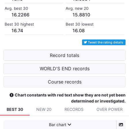
Avg. best 30
Avg. new 20
16.2266
15.8810
Best 30 highest
Best 30 lowest
16.74
16.08
Tweet the rating details
Record totals
WORLD'S END records
Course records
Chart constants with red text show they are not yet been
determined or investigated.
BEST 30
NEW 20
RECORDS
OVER POWER
Bar chart