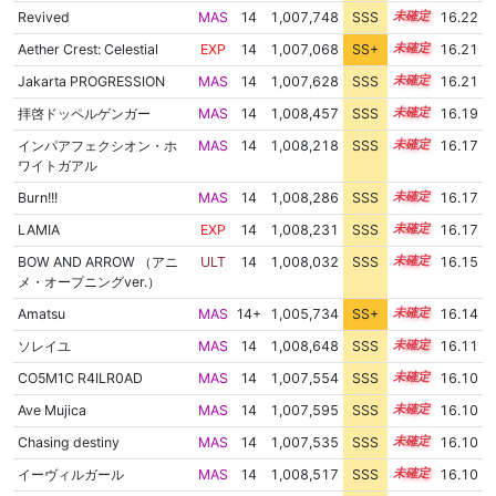
Revived
MAS
14
1,007,748
SSS
14.2
16.22
Aether Crest: Celestial
EXP
14
1,007,068
SS+
14.3
16.21
Jakarta PROGRESSION
MAS
14
1,007,628
SSS
14.2
16.21
拝啓ドッペルゲンガー
MAS
14
1,008,457
SSS
14.1
16.19
インパアフェクシオン・ホ
MAS
14
1,008,218
SSS
14.1
16.17
ワイトガアル
Burn!!!
MAS
14
1,008,286
SSS
14.1
16.17
LAMIA
EXP
14
1,008,231
SSS
14.1
16.17
BOW AND ARROW （アニ
ULT
14
1,008,032
SSS
14.1
16.15
メ・オープニングver.）
Amatsu
MAS
14+
1,005,734
SS+
14.5
16.14
ソレイユ
MAS
14
1,008,648
SSS
14.0
16.11
CO5M1C R4ILR0AD
MAS
14
1,007,554
SSS
14.1
16.10
Ave Mujica
MAS
14
1,007,595
SSS
14.1
16.10
Chasing destiny
MAS
14
1,007,535
SSS
14.1
16.10
イーヴィルガール
MAS
14
1,008,517
SSS
14.0
16.10