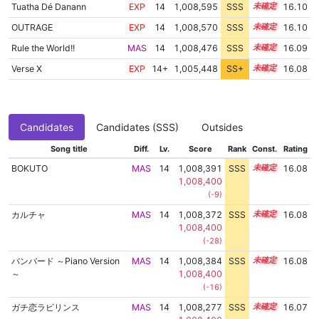
Tuatha Dé Danann
EXP
14
1,008,595
SSS
14.0
16.10
OUTRAGE
EXP
14
1,008,570
SSS
14.0
16.10
Rule the World!!
MAS
14
1,008,476
SSS
14.0
16.09
Verse X
EXP
14+
1,005,448
SS+
14.5
16.08
Candidates
Candidates (SSS)
Outsides
Song title
Diff.
Lv.
Score
Rank
Const.
Rating
BOKUTO
MAS
14
1,008,391
SSS
14.0
16.08
1,008,400
(-9)
カルチャ
MAS
14
1,008,372
SSS
14.0
16.08
1,008,400
(-28)
バンバード ～Piano Version
MAS
14
1,008,384
SSS
14.0
16.08
～
1,008,400
(-16)
ガチ恋ラビリンス
MAS
14
1,008,277
SSS
14.0
16.07