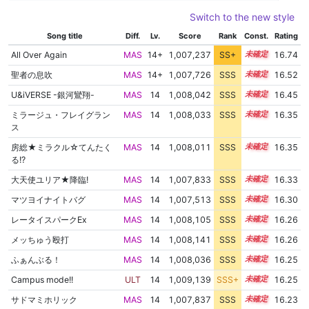
Switch to the new style
Song title
Diff.
Lv.
Score
Rank
Const.
Rating
All Over Again
MAS
14+
1,007,237
SS+
14.8
16.74
聖者の息吹
MAS
14+
1,007,726
SSS
14.5
16.52
U&iVERSE -銀河鸞翔-
MAS
14
1,008,042
SSS
14.4
16.45
ミラージュ・フレイグラン
MAS
14
1,008,033
SSS
14.3
16.35
ス
房総★ミラクル☆てんたく
MAS
14
1,008,011
SSS
14.3
16.35
る!?
大天使ユリア★降臨!
MAS
14
1,007,833
SSS
14.3
16.33
マツヨイナイトバグ
MAS
14
1,007,513
SSS
14.3
16.30
レータイスパークEx
MAS
14
1,008,105
SSS
14.2
16.26
メッちゅう殴打
MAS
14
1,008,141
SSS
14.2
16.26
ふぁんぶる！
MAS
14
1,008,036
SSS
14.2
16.25
Campus mode!!
ULT
14
1,009,139
SSS+
14.1
16.25
サドマミホリック
MAS
14
1,007,837
SSS
14.2
16.23