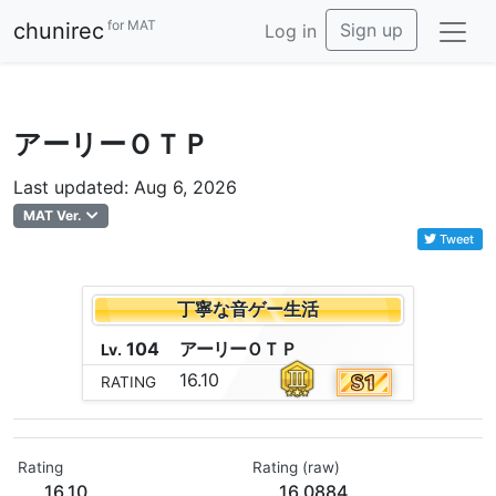
for MAT
chunirec
Sign up
Log in
アーリーＯＴＰ
Last updated: Aug 6, 2026
MAT Ver.
Tweet
丁寧な音ゲー生活
104
ア
ー
リ
ー
Ｏ
Ｔ
Ｐ
Lv.
16.10
RATING
Rating
Rating (raw)
16.10
16.0884