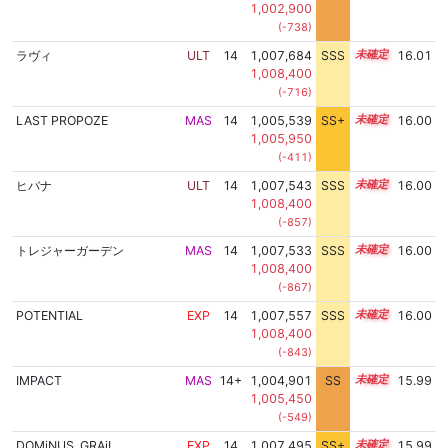
1,002,900
(-738)
ラヴィ
ULT
14
1,007,684
SSS
14.0
16.01
1,008,400
(-716)
LAST PROPOZE
MAS
14
1,005,539
SS+
14.4
16.00
1,005,950
(-411)
ヒバナ
ULT
14
1,007,543
SSS
14.0
16.00
1,008,400
(-857)
トレジャーガーデン
MAS
14
1,007,533
SSS
14.0
16.00
1,008,400
(-867)
POTENTIAL
EXP
14
1,007,557
SSS
14.0
16.00
1,008,400
(-843)
IMPACT
MAS
14+
1,004,901
SS
14.5
15.99
1,005,450
(-549)
DOMiNUS_GRAiL
EXP
14
1,007,495
SS+
14.0
15.99