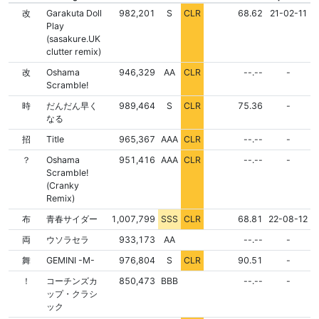
NONE
NONE
改
Garakuta Doll
982,201
S
CLR
68.62
21-02-11
Play
(sasakure.UK
clutter remix)
NONE
NONE
改
Oshama
946,329
AA
CLR
--.--
-
Scramble!
NONE
NONE
時
だんだん早く
989,464
S
CLR
75.36
-
なる
NONE
NONE
招
Title
965,367
AAA
CLR
--.--
-
NONE
NONE
？
Oshama
951,416
AAA
CLR
--.--
-
Scramble!
(Cranky
Remix)
NONE
NONE
布
青春サイダー
1,007,799
SSS
CLR
68.81
22-08-12
FLD
NONE
NONE
両
ウソラセラ
933,173
AA
--.--
-
NONE
NONE
舞
GEMINI -M-
976,804
S
CLR
90.51
-
FLD
NONE
NONE
！
コーチンズカ
850,473
BBB
--.--
-
ップ・クラシ
ック