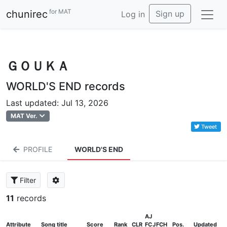
for MAT
chunirec
Sign up
Log in
ＧＯＵＫＡ
WORLD'S END records
Last updated: Jul 13, 2026
MAT Ver.
Tweet
PROFILE
WORLD'S END
Filter
11
records
AJ
Attribute
Song title
Score
Rank
CLR
FC
J
FCH
Pos.
Updated