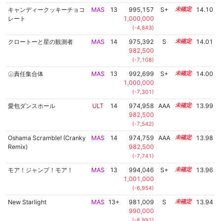
キャンディークッキーチョコ
MAS
13
995,157
S+
13.3
14.10
レート
1,000,000
(-4,843)
クロートーと星の観測者
MAS
14
975,392
S
14.0
14.01
982,500
(-7,108)
㋰責任集合体
MAS
13
992,699
S+
13.3
14.00
1,000,000
(-7,301)
愛包ダンスホール
ULT
14
974,958
AAA
14.0
13.99
982,500
(-7,542)
Oshama Scramble! (Cranky
MAS
14
974,759
AAA
14.0
13.98
Remix)
982,500
(-7,741)
モア！ジャンプ！モア！
MAS
13
994,046
S+
13.2
13.96
1,001,000
(-6,954)
New Starlight
MAS
13+
981,009
S
13.7
13.94
990,000
(-8,991)