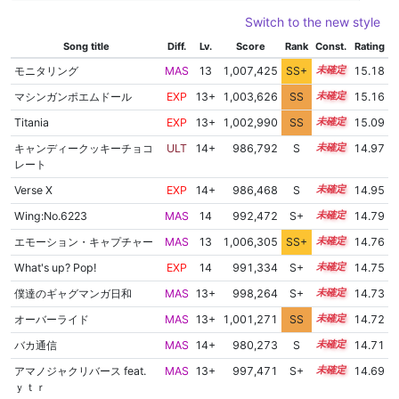
Switch to the new style
Song title
Diff.
Lv.
Score
Rank
Const.
Rating
モニタリング
MAS
13
1,007,425
SS+
13.2
15.18
マシンガンポエムドール
EXP
13+
1,003,626
SS
13.8
15.16
Titania
EXP
13+
1,002,990
SS
13.8
15.09
キャンディークッキーチョコ
ULT
14+
986,792
S
14.5
14.97
レート
Verse X
EXP
14+
986,468
S
14.5
14.95
Wing:No.6223
MAS
14
992,472
S+
14.1
14.79
エモーション・キャプチャー
MAS
13
1,006,305
SS+
13.0
14.76
What's up? Pop!
EXP
14
991,334
S+
14.1
14.75
僕達のギャグマンガ日和
MAS
13+
998,264
S+
13.8
14.73
オーバーライド
MAS
13+
1,001,271
SS
13.6
14.72
バカ通信
MAS
14+
980,273
S
14.5
14.71
アマノジャクリバース feat.
MAS
13+
997,471
S+
13.8
14.69
ｙｔｒ