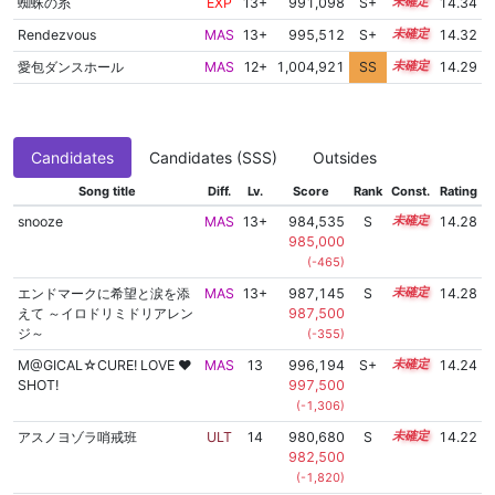
蜘蛛の糸
EXP
13+
991,098
S+
13.7
14.34
Rendezvous
MAS
13+
995,512
S+
13.5
14.32
愛包ダンスホール
MAS
12+
1,004,921
SS
12.8
14.29
Candidates
Candidates (SSS)
Outsides
Song title
Diff.
Lv.
Score
Rank
Const.
Rating
snooze
MAS
13+
984,535
S
13.9
14.28
985,000
(-465)
エンドマークに希望と涙を添
MAS
13+
987,145
S
13.8
14.28
えて ～イロドリミドリアレン
987,500
ジ～
(-355)
M@GICAL☆CURE! LOVE ♥
MAS
13
996,194
S+
13.4
14.24
SHOT!
997,500
(-1,306)
アスノヨゾラ哨戒班
ULT
14
980,680
S
14.0
14.22
982,500
(-1,820)