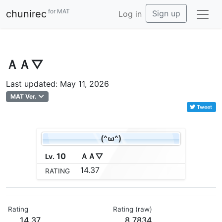
for MAT
chunirec
Sign up
Log in
ＡＡ▽
Last updated: May 11, 2026
MAT Ver.
Tweet
(^ω^)
10
Ａ
Ａ
▽
Lv.
14.37
RATING
Rating
Rating (raw)
14.37
8.7834