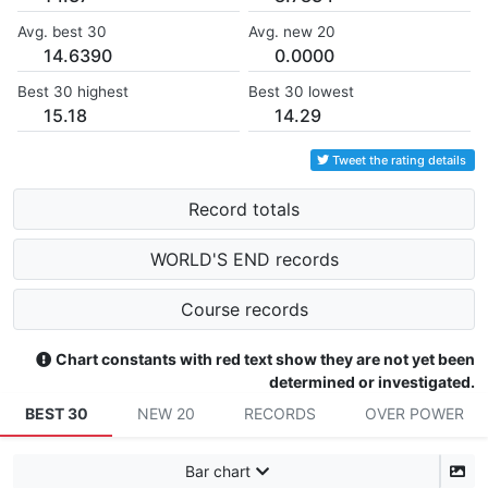
Avg. best 30
Avg. new 20
14.6390
0.0000
Best 30 highest
Best 30 lowest
15.18
14.29
Tweet the rating details
Record totals
WORLD'S END records
Course records
Chart constants with red text show they are not yet been
determined or investigated.
BEST 30
NEW 20
RECORDS
OVER POWER
Bar chart