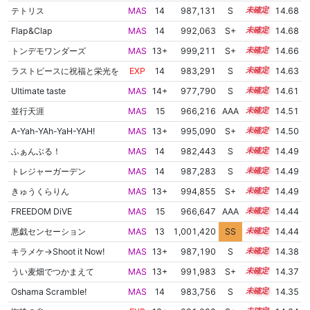
テトリス
MAS
14
987,131
S
14.2
14.68
Flap&Clap
MAS
14
992,063
S+
14.0
14.68
トンデモワンダーズ
MAS
13+
999,211
S+
13.7
14.66
ラストピースに祝福と栄光を
EXP
14
983,291
S
14.3
14.63
Ultimate taste
MAS
14+
977,790
S
14.5
14.61
並行天涯
MAS
15
966,216
AAA
15.1
14.51
A-Yah-YAh-YaH-YAH!
MAS
13+
995,090
S+
13.7
14.50
ふぁんぶる！
MAS
14
982,443
S
14.2
14.49
トレジャーガーデン
MAS
14
987,283
S
14.0
14.49
きゅうくらりん
MAS
13+
994,855
S+
13.7
14.49
FREEDOM DiVE
MAS
15
966,647
AAA
15.0
14.44
悪戯センセーション
MAS
13
1,001,420
SS
13.3
14.44
キラメケ→Shoot it Now!
MAS
13+
987,190
S
13.9
14.38
うい麦畑でつかまえて
MAS
13+
991,983
S+
13.7
14.37
Oshama Scramble!
MAS
14
983,756
S
14.0
14.35