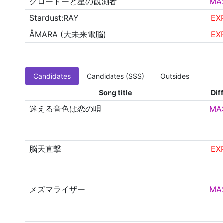
クロートーと星の観測者
MA
Stardust:RAY
EX
ÅMARA (大未来電脳)
EX
Candidates
Candidates (SSS)
Outsides
Song title
Diff
迷える音色は恋の唄
MA
脳天直撃
EX
メズマライザー
MA