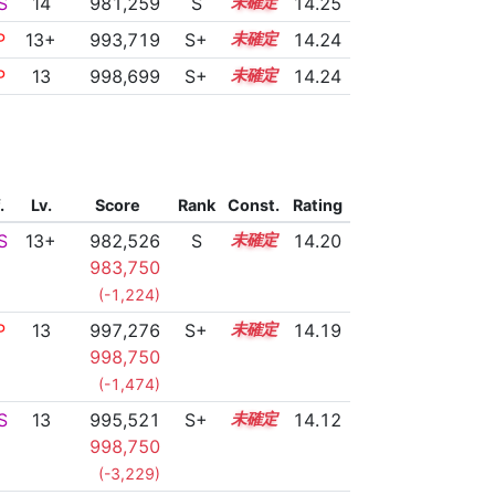
S
14
981,259
S
14.0
14.25
P
13+
993,719
S+
13.5
14.24
P
13
998,699
S+
13.3
14.24
.
Lv.
Score
Rank
Const.
Rating
S
13+
982,526
S
13.9
14.20
983,750
(-1,224)
P
13
997,276
S+
13.3
14.19
998,750
(-1,474)
S
13
995,521
S+
13.3
14.12
998,750
(-3,229)