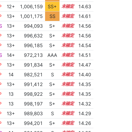
P
12+
1,006,159
SS+
12.9
14.63
P
13+
1,001,175
SS
13.5
14.61
S
13+
994,093
S+
13.8
14.56
P
13+
996,632
S+
13.7
14.56
P
13+
996,185
S+
13.7
14.54
S
14+
972,213
AAA
14.7
14.51
P
13+
991,834
S+
13.8
14.47
P
14
982,521
S
14.1
14.40
P
13+
991,412
S+
13.7
14.35
P
13
998,922
S+
13.4
14.35
P
13
998,197
S+
13.4
14.32
P
13+
989,803
S
13.7
14.29
P
13+
994,201
S+
13.5
14.26