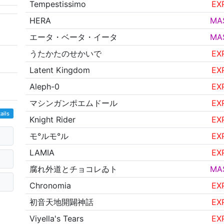
Tempestissimo
EX
HERA
MA
エータ・ベータ・イータ
MA
うたかたのせかいで
EX
Latent Kingdom
EX
Aleph-0
EX
マシンガンポエムドール
EX
ails
Knight Rider
EX
モ°ルモ°ル
EX
LAMIA
EX
腐れ外道とチョコレゐト
MA
Chronomia
EX
初音天地開闢神話
EX
Viyella's Tears
EX