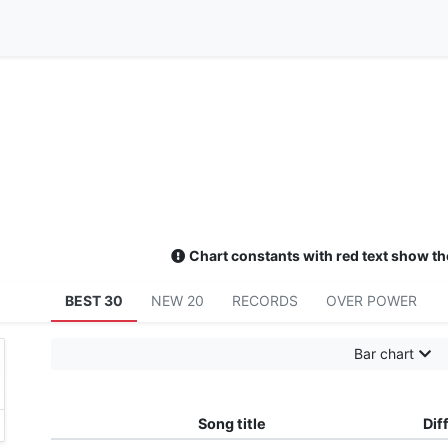
Chart constants with red text show th
BEST 30
NEW 20
RECORDS
OVER POWER
Bar chart
Song title
Diff