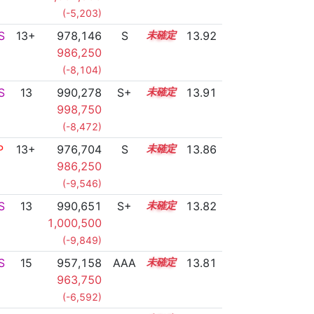
(-5,203)
S
13+
978,146
S
13.8
13.92
986,250
(-8,104)
S
13
990,278
S+
13.3
13.91
998,750
(-8,472)
P
13+
976,704
S
13.8
13.86
986,250
(-9,546)
S
13
990,651
S+
13.2
13.82
1,000,500
(-9,849)
S
15
957,158
AAA
15.0
13.81
963,750
(-6,592)