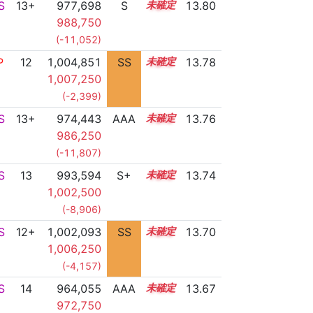
S
13+
977,698
S
13.7
13.80
988,750
(-11,052)
P
12
1,004,851
SS
12.3
13.78
1,007,250
(-2,399)
S
13+
974,443
AAA
13.8
13.76
986,250
(-11,807)
S
13
993,594
S+
13.0
13.74
1,002,500
(-8,906)
S
12+
1,002,093
SS
12.5
13.70
1,006,250
(-4,157)
S
14
964,055
AAA
14.4
13.67
972,750