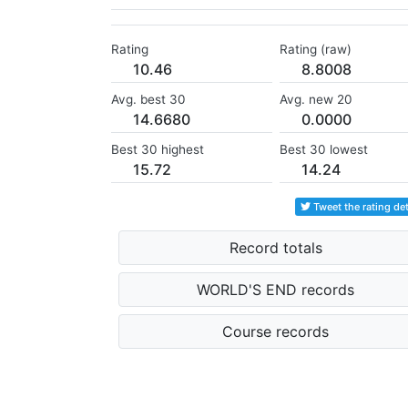
Rating
Rating (raw)
10.46
8.8008
Avg. best 30
Avg. new 20
14.6680
0.0000
Best 30 highest
Best 30 lowest
15.72
14.24
Tweet the rating det
Record totals
WORLD'S END records
Course records