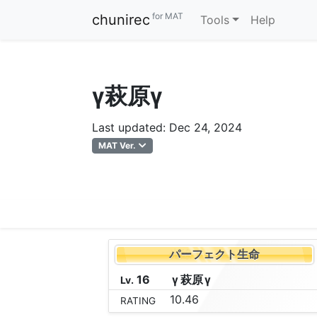
for MAT
chunirec
Tools
Help
γ萩原γ
Last updated: Dec 24, 2024
MAT Ver.
パーフェクト生命
16
γ
萩
原
γ
Lv.
10.46
RATING