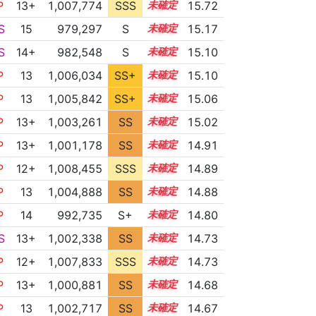
P
13+
1,007,774
SSS
13.7
15.72
S
15
979,297
S
15.0
15.17
S
14+
982,548
S
14.8
15.10
P
13
1,006,034
SS+
13.4
15.10
P
13
1,005,842
SS+
13.4
15.06
P
13+
1,003,261
SS
13.7
15.02
P
13+
1,001,178
SS
13.8
14.91
P
12+
1,008,455
SSS
12.8
14.89
P
13
1,004,888
SS
13.4
14.88
P
14
992,735
S+
14.1
14.80
S
13+
1,002,338
SS
13.5
14.73
P
12+
1,007,833
SSS
12.7
14.73
P
13+
1,000,881
SS
13.6
14.68
P
13
1,002,717
SS
13.4
14.67