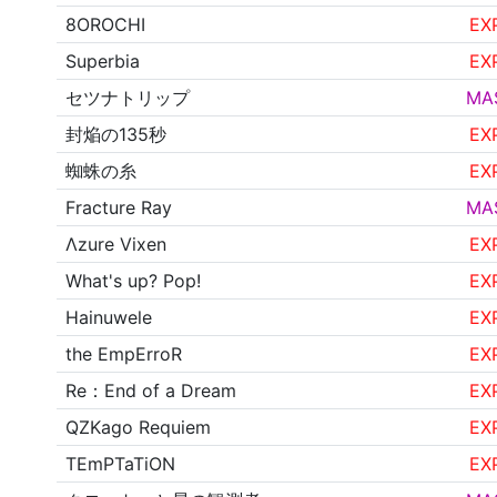
8OROCHI
EX
Superbia
EX
セツナトリップ
MA
封焔の135秒
EX
蜘蛛の糸
EX
Fracture Ray
MA
Λzure Vixen
EX
What's up? Pop!
EX
Hainuwele
EX
the EmpErroR
EX
Re：End of a Dream
EX
QZKago Requiem
EX
TEmPTaTiON
EX