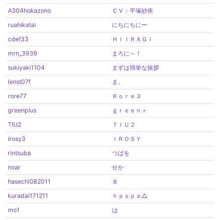
A304hokazono
ＣＶ：平塚紗依
ruahikatai
にちにちにー
cdef33
ＨＩＩＲＡＧＩ
mrn_3939
まろに～！
sukiyaki1104
まずは簡単な挨拶
lenst07f
ま。
rore77
Ｒｏｒｅ３
greenplus
ｇｒｅｅｎ＋
TIU2
ＴＩＵ２
irosy3
ＩＲＯＳＹ
rintsuba
つばを
noar
せか
hasechi082011
８
kuradai171211
ｈａｓｐａ△
mo1
は