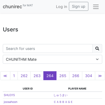
for MAT
chunirec
Sign up
Log in
Users
CHUNITHM Mate
≪
1
262
263
264
265
266
304
≫
USER ID
PLAYER NAME
SHU315
しゅうまい
joosahoon
ＣＡＢＢＡＧＥ