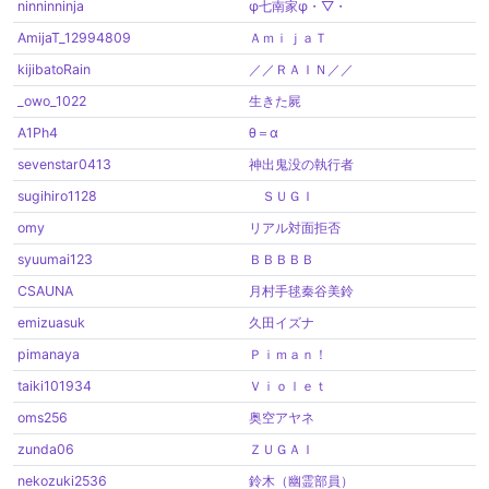
ninninninja
φ七南家φ・▽・
AmijaT_12994809
ＡｍｉｊａＴ
kijibatoRain
／／ＲＡＩＮ／／
_owo_1022
生きた屍
A1Ph4
θ＝α
sevenstar0413
神出鬼没の執行者
sugihiro1128
ＳＵＧＩ
omy
リアル対面拒否
syuumai123
ＢＢＢＢＢ
CSAUNA
月村手毬秦谷美鈴
emizuasuk
久田イズナ
pimanaya
Ｐｉｍａｎ！
taiki101934
Ｖｉｏｌｅｔ
oms256
奥空アヤネ
zunda06
ＺＵＧＡＩ
nekozuki2536
鈴木（幽霊部員）