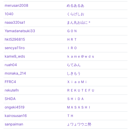
merusan2008
めるあるあ
1040
くらげしお
naaa320sa1
まん丸お山に＊
Yamadanatsuki33
ＧＯＮ
hkt5296815
ＨＲＴ
sencya11iro
ＩＲＯ
kame9_wds
ｋａｍｅ＠ｗｄｓ
ruah04
らてみん
monaka_214
しきもう
FFRC4
ＸｉａｏＭｉ
rekutefn
ＲＥＫＵＴＥＦＵ
SHiDA
ＳＨｉＤＡ
ongeki4519
ＭＡＳＡＳＨＩ
kairosusan16
ＴＨ
sanpaiman
ょワょワウニ勢