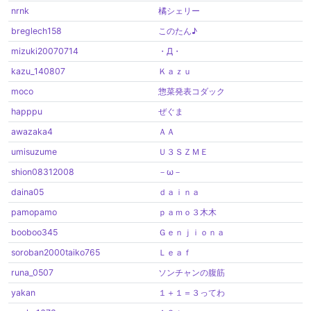
nrnk
橘シェリー
breglech158
このたん♪
mizuki20070714
・Д・
kazu_140807
Ｋａｚｕ
moco
惣菜発表コダック
happpu
ぜぐま
awazaka4
ＡＡ
umisuzume
Ｕ３ＳＺＭＥ
shion08312008
－ω－
daina05
ｄａｉｎａ
pamopamo
ｐａｍｏ３木木
booboo345
Ｇｅｎｊｉｏｎａ
soroban2000taiko765
Ｌｅａｆ
runa_0507
ソンチャンの腹筋
yakan
１＋１＝３ってわ