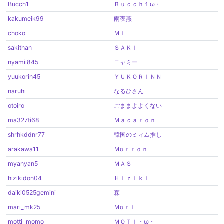
Bucch1
Ｂｕｃｃｈ１ω・
kakumeik99
雨夜燕
choko
Ｍｉ
sakithan
ＳＡＫＩ
nyamii845
ニャミー
yuukorin45
ＹＵＫＯＲＩＮＮ
naruhi
なるひさん
otoiro
ごままよよくない
ma327ti68
Ｍａｃａｒｏｎ
shrhkddnr77
韓国のミィム推し
arakawa11
Ｍαｒｒｏｎ
myanyan5
ＭＡＳ
hizikidon04
Ｈｉｚｉｋｉ
daiki0525gemini
森
mari_mk25
Ｍαｒｉ
motti_momo
ＭＯＴＩ・ω・