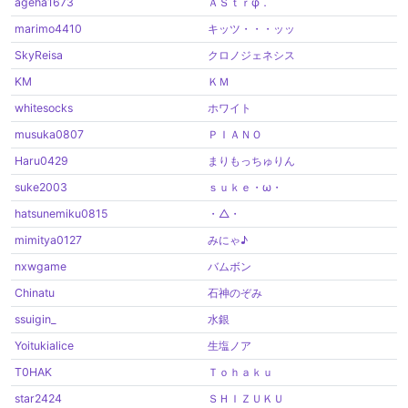
ageha1673
ＡＳｔｒφ．
marimo4410
キッツ・・・ッッ
SkyReisa
クロノジェネシス
KM
ＫＭ
whitesocks
ホワイト
musuka0807
ＰＩＡＮＯ
Haru0429
まりもっちゅりん
suke2003
ｓｕｋｅ・ω・
hatsunemiku0815
・△・
mimitya0127
みにゃ♪
nxwgame
バムボン
Chinatu
石神のぞみ
ssuigin_
水銀
Yoitukialice
生塩ノア
T0HAK
Ｔｏｈａｋｕ
star2424
ＳＨＩＺＵＫＵ